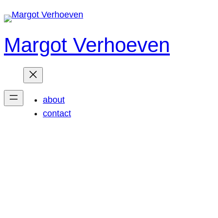
Ga
naar
de
Margot Verhoeven
inhoud
about
contact